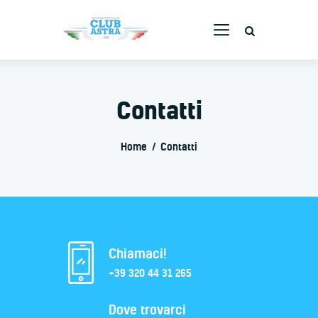
AVIOSUPERFICIE CLUB ASTRA
La tua scuola volo
Contatti
Home
Corsi
Home
Contatti
Servizi
Staff
Flotta
Webcam
Contatti
Chiamaci!
+39 320 44 31 265
Dove trovarci