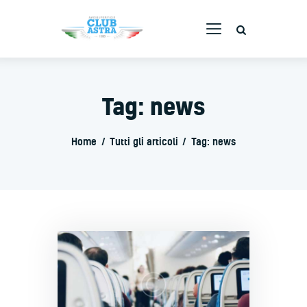
AVIOSUPERFICIE CLUB ASTRA
La tua scuola volo
Tag: news
Home
Corsi
Home
Tutti gli articoli
Tag: news
Servizi
Staff
Flotta
Webcam
Contatti