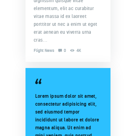
dignissim quisque vitae
elementum, elit ac curabitur
vitae massa id ex laoreet
porttitor ut nec a enim ut eget
erat aenean eu viverra urna
cras…
Flight News
0
4K
Lorem ipsum dolor sit amet,
consectetur adipisicing elit,
sed eiusmod tempor
incididunt ut labore et dolore
magna aliqua. Ut enim ad
mini veniam, quis nostrud