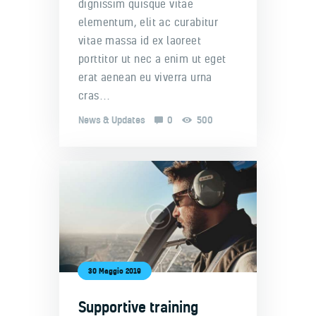
dignissim quisque vitae
elementum, elit ac curabitur
vitae massa id ex laoreet
porttitor ut nec a enim ut eget
erat aenean eu viverra urna
cras…
News & Updates
0
500
30 Maggio 2019
Supportive training