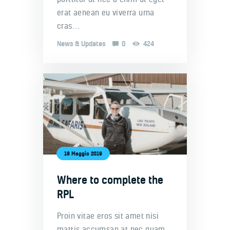
erat aenean eu viverra urna
cras…
News & Updates
0
424
18 Maggio 2019
Where to complete the
RPL
Proin vitae eros sit amet nisi
mattis accumsan at nec quam.