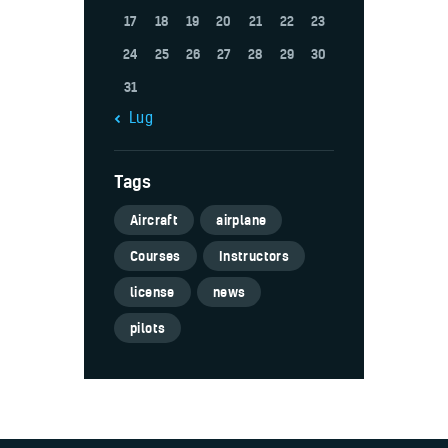
17
18
19
20
21
22
23
24
25
26
27
28
29
30
31
« Lug
Tags
Aircraft
airplane
Courses
Instructors
license
news
pilots