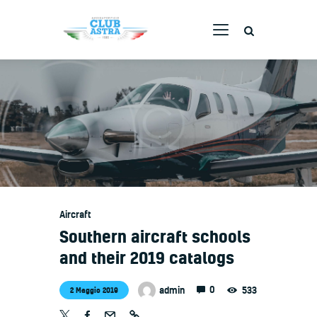
AVIOSUPERFICIE CLUB ASTRA
La tua scuola volo
Home
Corsi
Servizi
Staff
Flotta
Aircraft
Webcam
Southern aircraft schools
Contatti
and their 2019 catalogs
0
admin
533
2 Maggio 2019