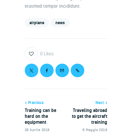
eiusmod tempor incididunt.
airplane
news
0
Likes
Navigazione
Previous
Next
Training can be
Traveling abroad
articoli
hard on the
to get the aircraft
equipment
training
28 Aprile 2019
6 Maggio 2019