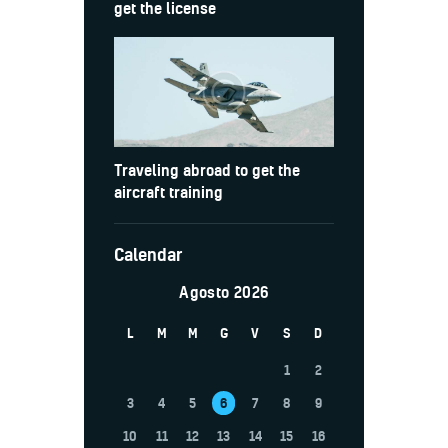
get the license
Traveling abroad to get the
aircraft training
Calendar
Agosto 2026
L
M
M
G
V
S
D
1
2
3
4
5
6
7
8
9
10
11
12
13
14
15
16