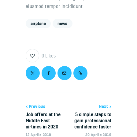
eiusmod tempor incididunt.
airplane
news
0
Likes
Navigazione
Previous
Next
Job offers at the
5 simple steps to
articoli
Middle East
gain professional
airlines in 2020
confidence faster
12 Aprile 2019
20 Aprile 2019