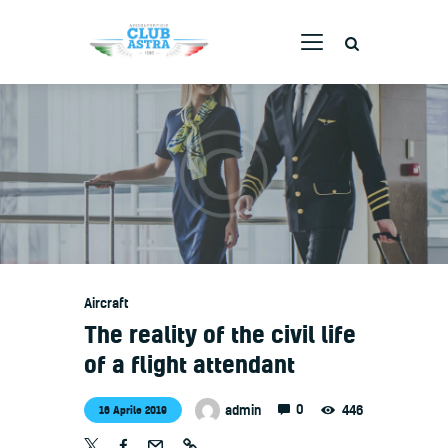
AVIOSUPERFICIE CLUB ASTRA
La tua scuola volo
Home
Corsi
Servizi
Staff
Flotta
Aircraft
Webcam
The reality of the civil life
Contatti
of a flight attendant
0
admin
446
16 Aprile 2019