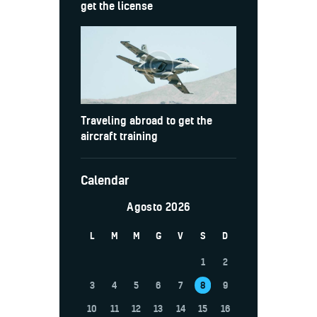
get the license
Traveling abroad to get the
aircraft training
Calendar
Agosto 2026
L
M
M
G
V
S
D
1
2
3
4
5
6
7
8
9
10
11
12
13
14
15
16